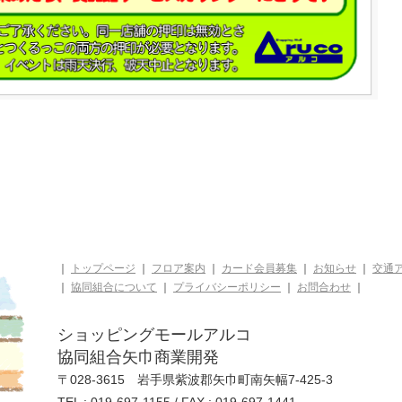
｜
トップページ
｜
フロア案内
｜
カード会員募集
｜
お知らせ
｜
交通
｜
協同組合について
｜
プライバシーポリシー
｜
お問合わせ
｜
ショッピングモールアルコ
協同組合矢巾商業開発
〒028-3615 岩手県紫波郡矢巾町南矢幅7-425-3