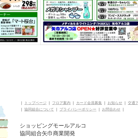
｜
トップページ
｜
フロア案内
｜
カード会員募集
｜
お知らせ
｜
交通
｜
協同組合について
｜
プライバシーポリシー
｜
お問合わせ
｜
ショッピングモールアルコ
協同組合矢巾商業開発