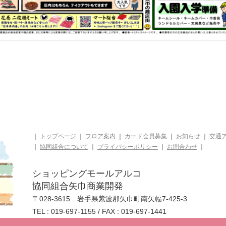
｜
トップページ
｜
フロア案内
｜
カード会員募集
｜
お知らせ
｜
交通
｜
協同組合について
｜
プライバシーポリシー
｜
お問合わせ
｜
ショッピングモールアルコ
協同組合矢巾商業開発
〒028-3615 岩手県紫波郡矢巾町南矢幅7-425-3
TEL : 019-697-1155 / FAX : 019-697-1441