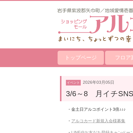
トップページ
フロア
2026年03月05日
イベント
3/6～8 月イチS
・金土日アルコポイント3倍♪♪♪
・
アルコカード新規入会様募集
・
LINE@お友だち登録キャンペー