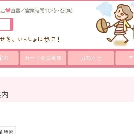
案内
カード会員募集
お知らせ
ア
案内
業 時 間