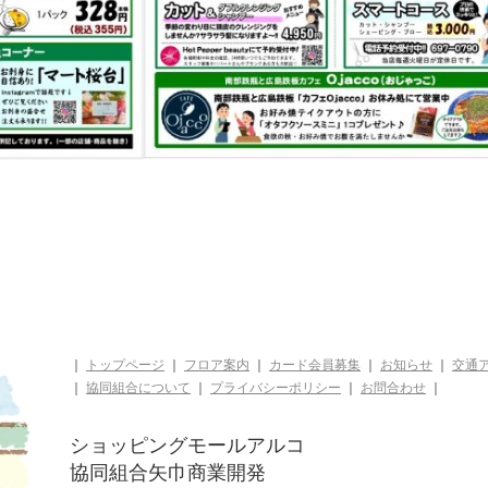
｜
トップページ
｜
フロア案内
｜
カード会員募集
｜
お知らせ
｜
交通
｜
協同組合について
｜
プライバシーポリシー
｜
お問合わせ
｜
ショッピングモールアルコ
協同組合矢巾商業開発