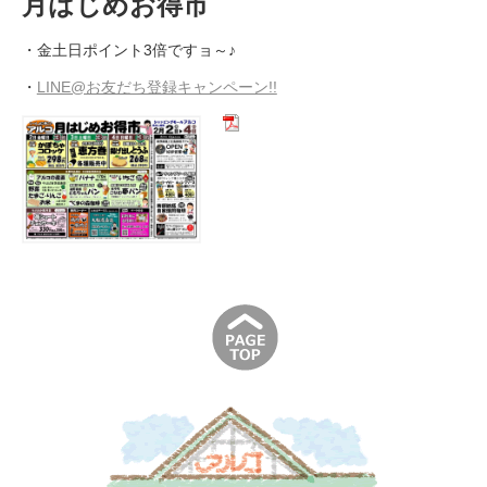
月はじめお得市
・金土日ポイント3倍ですョ～♪
・
LINE@お友だち登録キャンペーン!!