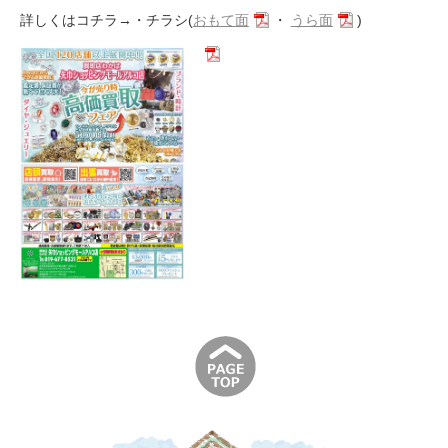
詳しくはコチラ→・チラシ(
おもて面
・
うら面
)